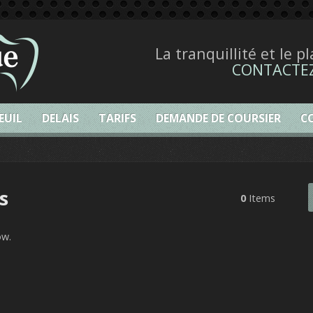
La tranquillité et le p
CONTACTE
EUIL
DELAIS
TARIFS
DEMANDE DE COURSIER
C
s
0
Items
ow.