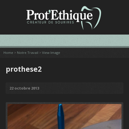
Home
>
Notre Travail
>
View Image
prothese2
22 octobre 2013