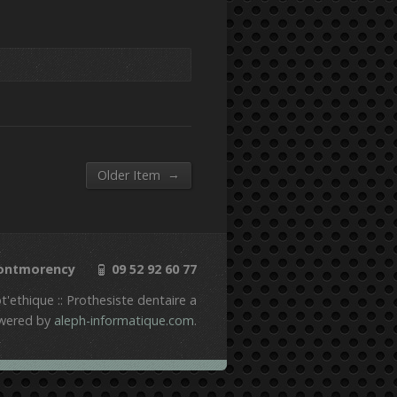
→
Older Item
Montmorency
09 52 92 60 77
'ethique :: Prothesiste dentaire a
wered by
aleph-informatique.com
.