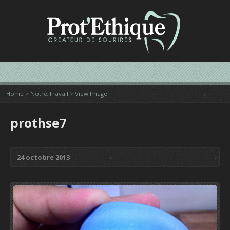
Home
>
Notre Travail
>
View Image
prothse7
24 octobre 2013